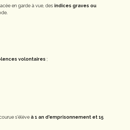
placée en garde à vue, des
indices graves ou
ode.
olences volontaires
;
courue s'élève
à 1 an d'emprisonnement et 15