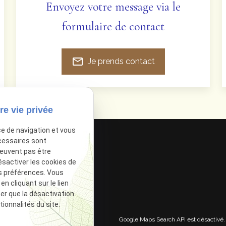
Envoyez votre message via le
formulaire de contact
mail_outline
Je prends contact
re vie privée
ce de navigation et vous
cessaires sont
peuvent pas être
ésactiver les cookies de
s préférences. Vous
 cliquant sur le lien
ter que la désactivation
ionnalités du site.
Google Maps Search API est désactivé