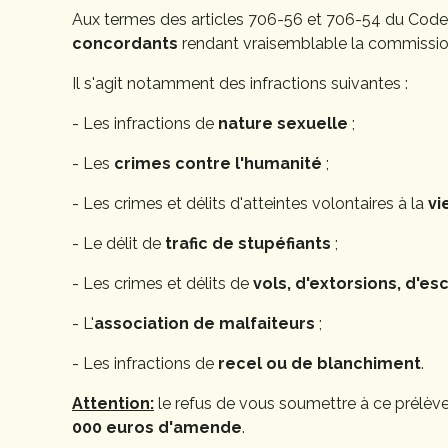
Aux termes des articles 706-56 et 706-54 du Code d
concordants
rendant vraisemblable la commission
Il s'agit notamment des infractions suivantes :
- Les infractions de
nature sexuelle
;
- Les
crimes contre l'humanité
;
- Les crimes et délits d'atteintes volontaires à la
vi
- Le délit de
trafic de stupéfiants
;
- Les crimes et délits de
vols, d'extorsions, d'e
- L'
association de malfaiteurs
;
- Les infractions de
recel ou de blanchiment
.
Attention:
le refus de vous soumettre à ce prélèv
000 euros d'amende
.