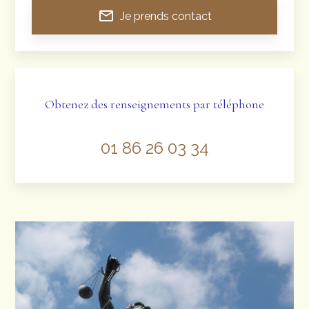
mail_outline
Je prends contact
Obtenez des renseignements par téléphone
01 86 26 03 34