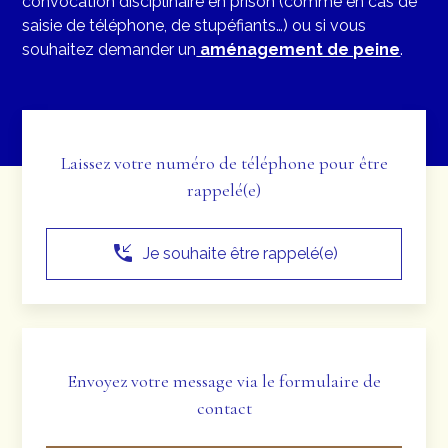
convocation disciplinaire en prison (comme en cas de
saisie de téléphone, de stupéfiants…) ou si vous
souhaitez demander un
aménagement de peine
.
Laissez votre numéro de téléphone pour être
rappelé(e)
phone_callback
Je souhaite être rappelé(e)
Envoyez votre message via le formulaire de
contact