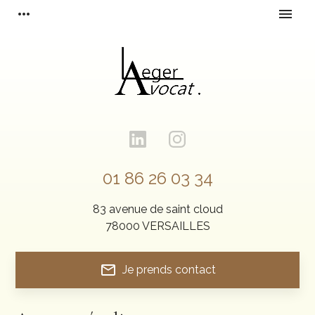
Panneau de gestion des cookies
more_horiz
menu
01 86 26 03 34
83 avenue de saint cloud
78000 VERSAILLES
mail_outline
Je prends contact