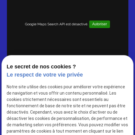
Google Maps Search API est désactivé.
Autoriser
Le secret de nos cookies ?
Le respect de votre vie privée
Notre site utilise des cookies pour améliorer votre expérience
de navigation et vous offrir un contenu personnalisé. Les
cookies strictement nécessaires sont essentiels au
83 avenue de saint cloud
fonctionnement de base de notre site et ne peuvent pas être
78000 VERSAILLES
désactivés. Cependant, vous avez le choix d'activer ou de
désactiver les cookies de personnalisation, de performance et
01 86 26 03 34
de marketing selon vos préférences. Vous pouvez modifier vos
paramètres de cookies à tout moment en cliquant sur le lien
Siret : 90417615300016