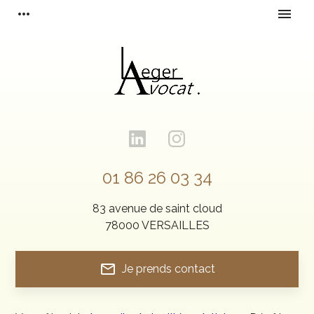
Panneau de gestion des cookies
more_horiz
menu
01 86 26 03 34
83 avenue de saint cloud
78000 VERSAILLES
mail_outline
Je prends contact