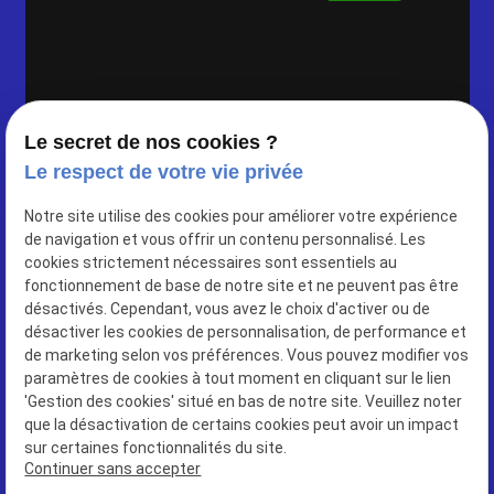
Le secret de nos cookies ?
Le respect de votre vie privée
Notre site utilise des cookies pour améliorer votre expérience
de navigation et vous offrir un contenu personnalisé. Les
cookies strictement nécessaires sont essentiels au
83 avenue de saint cloud
fonctionnement de base de notre site et ne peuvent pas être
78000 VERSAILLES
désactivés. Cependant, vous avez le choix d'activer ou de
désactiver les cookies de personnalisation, de performance et
01 86 26 03 34
de marketing selon vos préférences. Vous pouvez modifier vos
paramètres de cookies à tout moment en cliquant sur le lien
Siret : 90417615300016
'Gestion des cookies' situé en bas de notre site. Veuillez noter
que la désactivation de certains cookies peut avoir un impact
sur certaines fonctionnalités du site.
Plan du site
Continuer sans accepter