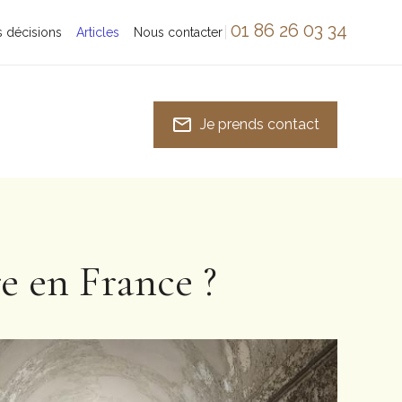
01 86 26 03 34
 décisions
Articles
Nous contacter
mail_outline
Je prends contact
re en France ?