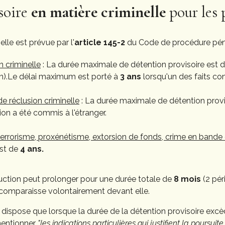
soire
en matière criminelle
pour les
lle est prévue par l'
article 145-2
du Code de procédure pén
n criminelle
: La durée maximale de détention provisoire est 
ion).Le délai maximum est porté à
3 ans
lorsqu'un des faits cons
e réclusion criminelle
: La durée maximale de détention provi
tion a été commis à l'étranger.
terrorisme, proxénétisme, extorsion de fonds, crime en bande o
est de
4 ans.
truction peut prolonger pour une durée totale de
8 mois
(2 pér
comparaisse volontairement devant elle.
ispose que lorsque la durée de la détention provisoire excèd
 mentionner
"les indications particulières qui justifient la poursui