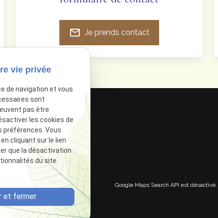
mail_outline
Je prends contact
re vie privée
ce de navigation et vous
cessaires sont
peuvent pas être
ésactiver les cookies de
s préférences. Vous
 cliquant sur le lien
ter que la désactivation
ionnalités du site.
Google Maps Search API est désactivé
 et fermer